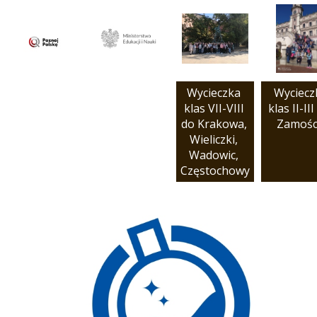
Wycieczka 
Wycieczk
klas VII-VIII 
klas II-III 
do Krakowa, 
Zamośc
Wieliczki, 
Wadowic, 
Częstochowy