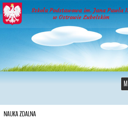
Szkoła Podstawowa im. Jana Pawła I
w Ostrowie Lubelskim
M
NAUKA ZDALNA