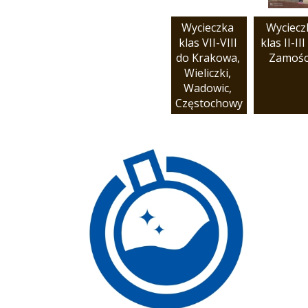
Wycieczka 
Wycieczk
klas VII-VIII 
klas II-III 
do Krakowa, 
Zamośc
Wieliczki, 
Wadowic, 
Częstochowy