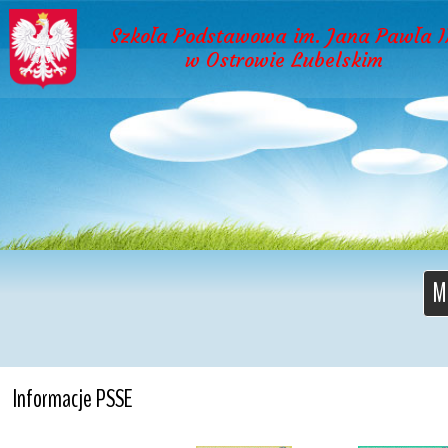
Szkoła Podstawowa im. Jana Pawła I
w Ostrowie Lubelskim
M
Informacje PSSE