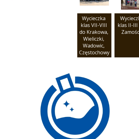
Wycieczka 
Wycieczk
klas VII-VIII 
klas II-III 
do Krakowa, 
Zamośc
Wieliczki, 
Wadowic, 
Częstochowy