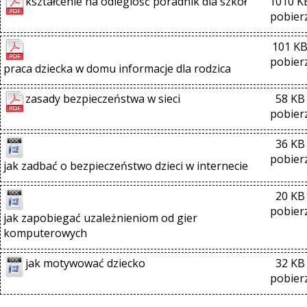
kształcenie na odleglość poradnik dla szkół
1010 K
pobier
101 K
pobier
praca dziecka w domu informacje dla rodzica
zasady bezpieczeństwa w sieci
58 KB
pobier
36 KB
pobier
jak zadbać o bezpieczeństwo dzieci w internecie
20 KB
pobier
jak zapobiegać uzależnieniom od gier 
komputerowych
jak motywować dziecko
32 KB
pobier