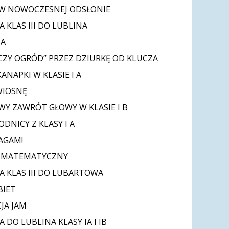
W NOWOCZESNEJ ODSŁONIE
 KLAS III DO LUBLINA
TA
CZY OGRÓD” PRZEZ DZIURKĘ OD KLUCZA
ANAPKI W KLASIE I A
WIOSNĘ
Y ZAWRÓT GŁOWY W KLASIE I B
DNICY Z KLASY I A
AGAM!
 MATEMATYCZNY
A KLAS III DO LUBARTOWA
BIET
JA JAM
 DO LUBLINA KLASY IA I IB