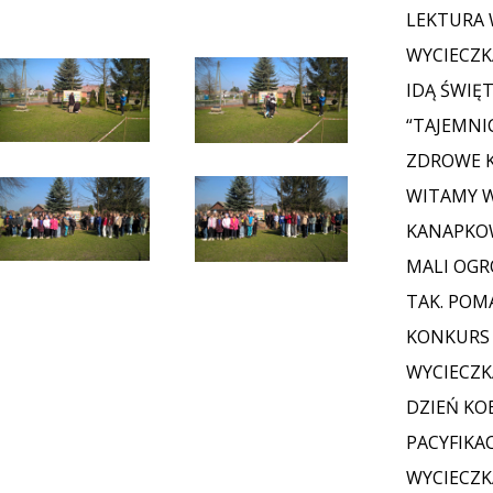
LEKTURA 
WYCIECZKA
IDĄ ŚWIĘ
“TAJEMNI
ZDROWE K
WITAMY 
KANAPKOW
MALI OGRO
TAK. POM
KONKURS
WYCIECZK
DZIEŃ KO
PACYFIKAC
WYCIECZKA