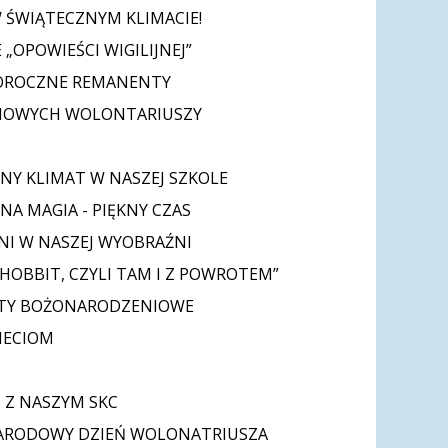
W ŚWIĄTECZNYM KLIMACIE!
 „OPOWIEŚCI WIGILIJNEJ”
ROCZNE REMANENTY
NOWYCH WOLONTARIUSZY
NY KLIMAT W NASZEJ SZKOLE
NA MAGIA - PIĘKNY CZAS
NI W NASZEJ WYOBRAŹNI
„HOBBIT, CZYLI TAM I Z POWROTEM”
TY BOŻONARODZENIOWE
ZIECIOM
I
I Z NASZYM SKC
ARODOWY DZIEŃ WOLONATRIUSZA