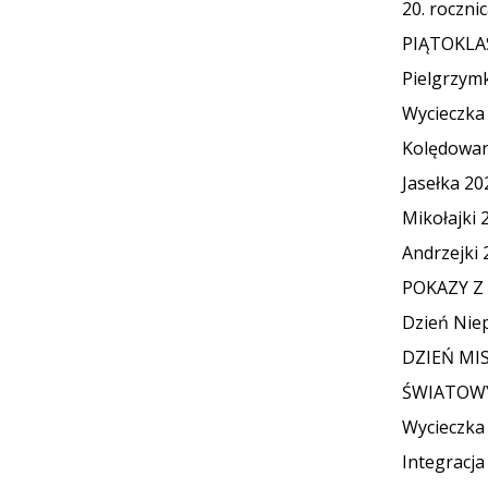
20. roczni
PIĄTOKLA
Pielgrzym
Wycieczka
Kolędowan
Jasełka 20
Mikołajki 
Andrzejki 
POKAZY Z 
Dzień Niep
DZIEŃ MIS
ŚWIATOWY
Wycieczka
Integracja 