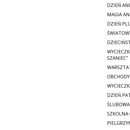
DZIEŃ AN
MAGIA AN
DZIEŃ PL
ŚWIATOWY
DZIECIŃS
WYCIECZK
SZANIEC"
WARSZTAT
OBCHODY 
WYCIECZK
DZIEŃ PA
ŚLUBOWAN
SZKOLNA
PIELGRZY