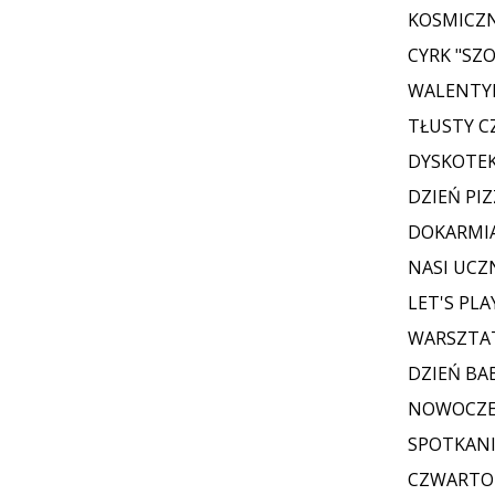
KOSMICZN
CYRK "SZO
WALENTY
TŁUSTY 
DYSKOTE
DZIEŃ PIZ
DOKARMI
NASI UCZ
LET'S PL
WARSZTAT
DZIEŃ BAB
NOWOCZES
SPOTKANI
CZWARTOK