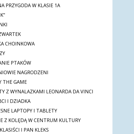
A PRZYGODA W KLASIE 1A
K"
NKI
CZWARTEK
KA CHOINKOWA
ZY
ANIE PTAKÓW
NIOWIE NAGRODZENI
AY THE GAME
Y Z WYNALAZKAMI LEONARDA DA VINCI
CI I DZIADKA
NE LAPTOPY I TABLETY
E Z KOLĘDĄ W CENTRUM KULTURY
LASIŚCI I PAN KLEKS