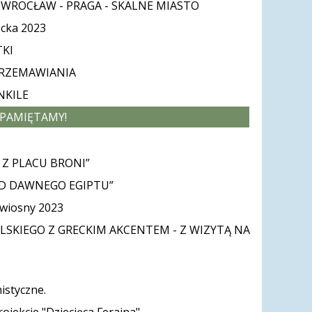
a WROCŁAW - PRAGA - SKALNE MIASTO
ecka 2023
KI
PRZEMAWIANIA
NKILE
 PAMIĘTAMY!
 Z PLACU BRONI”
ND DAWNEGO EGIPTU”
 wiosny 2023
OLSKIEGO Z GRECKIM AKCENTEM - Z WIZYTĄ NA
istyczne.