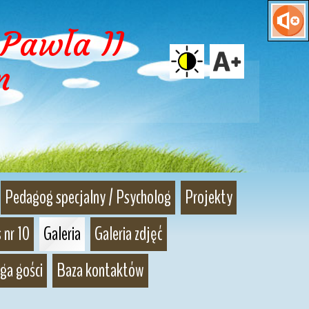
Pawła II 
m
Pedagog specjalny / Psycholog
Projekty
 nr 10
Galeria
Galeria zdjęć
ga gości
Baza kontaktów