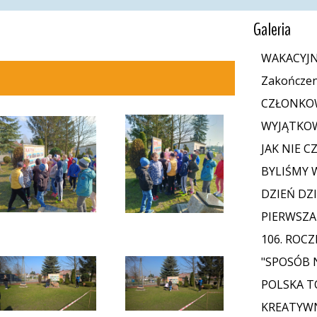
Galeria
WAKACYJN
Zakończen
CZŁONKOW
WYJĄTKOW
JAK NIE C
BYLIŚMY 
DZIEŃ DZ
PIERWSZA
106. ROCZ
"SPOSÓB 
POLSKA T
KREATYWN