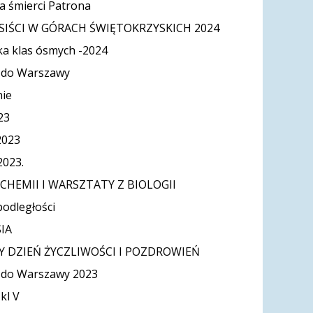
ca śmierci Patrona
SIŚCI W GÓRACH ŚWIĘTOKRZYSKICH 2024
ka klas ósmych -2024
 do Warszawy
ie
23
2023
2023.
CHEMII I WARSZTATY Z BIOLOGII
odległości
IA
 DZIEŃ ŻYCZLIWOŚCI I POZDROWIEŃ
 do Warszawy 2023
kl V