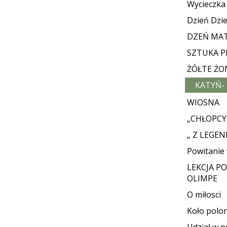
Wycieczk
Dzień Dzi
DZEŃ MAT
SZTUKA 
ŻÓŁTE ŻO
KATYŃ-
WIOSNA
„CHŁOPCY
„ Z LEGE
Powitanie
LEKCJA P
OLIMPE
O miłosci
Koło polon