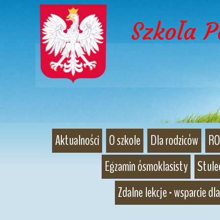
Szkoła 
Aktualności
O szkole
Dla rodziców
RO
Egzamin ósmoklasisty
Stulec
Zdalne lekcje - wsparcie dla