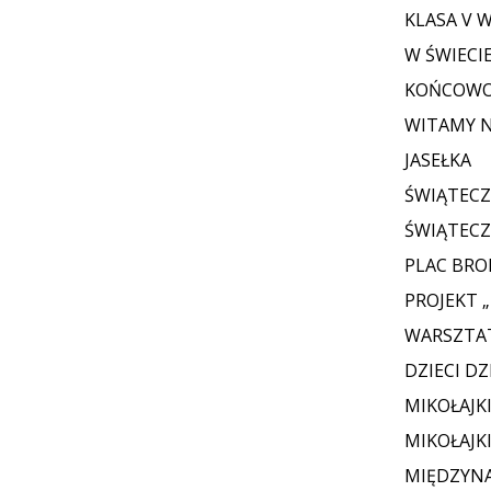
KLASA V 
W ŚWIECIE
KOŃCOWO
WITAMY 
JASEŁKA
ŚWIĄTECZ
ŚWIĄTECZ
PLAC BRO
PROJEKT 
WARSZTA
DZIECI D
MIKOŁAJK
MIKOŁAJK
MIĘDZYN