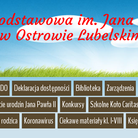
Podstawowa im. Jana 
w Ostrowie Lubelski
DO
Deklaracja dostępności
Biblioteka
Zarządzenia
ie urodzin Jana Pawła II
Konkursy
Szkolne Koło Caritas
 rodzica
Koronawirus
Ciekawe materiały kl. I-VIII
Księ