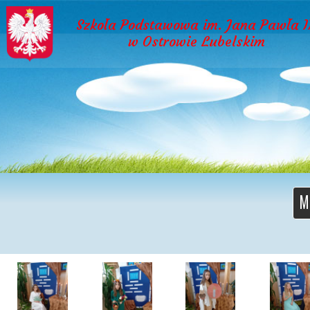
Szkoła Podstawowa im. Jana Pawła I
w Ostrowie Lubelskim
M