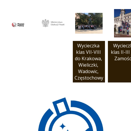
Wycieczka 
Wycieczk
klas VII-VIII 
klas II-III 
do Krakowa, 
Zamośc
Wieliczki, 
Wadowic, 
Częstochowy