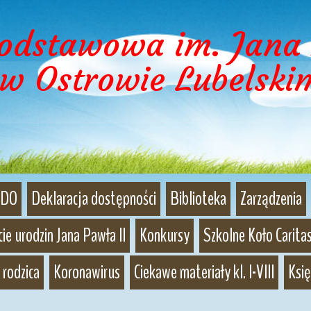
Podstawowa im. Jana 
w Ostrowie Lubelski
DO
Deklaracja dostępności
Biblioteka
Zarządzenia
ie urodzin Jana Pawła II
Konkursy
Szkolne Koło Caritas
 rodzica
Koronawirus
Ciekawe materiały kl. I-VIII
Księ