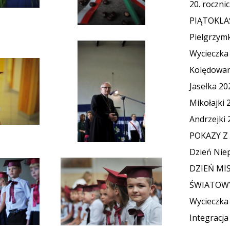
20. roczni
PIĄTOKLA
Pielgrzym
Wycieczka
Kolędowan
Jasełka 20
Mikołajki 
Andrzejki 
POKAZY Z 
Dzień Niep
DZIEŃ MIS
ŚWIATOWY
Wycieczka
Integracja 