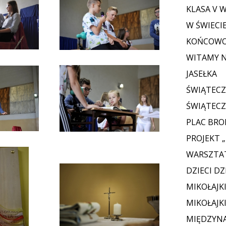
KLASA V 
W ŚWIECIE
KOŃCOWO
WITAMY 
JASEŁKA
ŚWIĄTECZ
ŚWIĄTECZ
PLAC BRO
PROJEKT 
WARSZTA
DZIECI D
MIKOŁAJK
MIKOŁAJK
MIĘDZYN