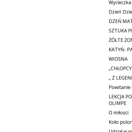
Wycieczk
Dzień Dzi
DZEŃ MAT
SZTUKA 
ŻÓŁTE ŻO
KATYŃ- P
WIOSNA
„CHŁOPCY
„ Z LEGE
Powitanie
LEKCJA P
OLIMPE
O miłosci
Koło polon
Udział w p