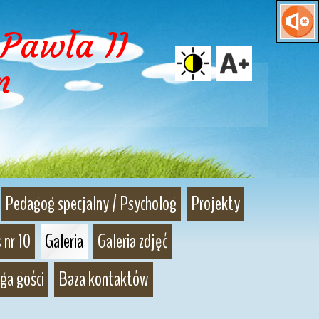
Pawła II 
m
Pedagog specjalny / Psycholog
Projekty
 nr 10
Galeria
Galeria zdjęć
ga gości
Baza kontaktów