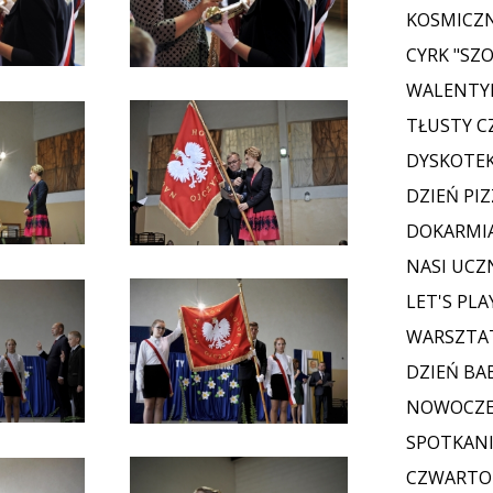
KOSMICZN
CYRK "SZO
WALENTY
TŁUSTY 
DYSKOTE
DZIEŃ PIZ
DOKARMI
NASI UCZ
LET'S PL
WARSZTAT
DZIEŃ BAB
NOWOCZES
SPOTKANI
CZWARTOK