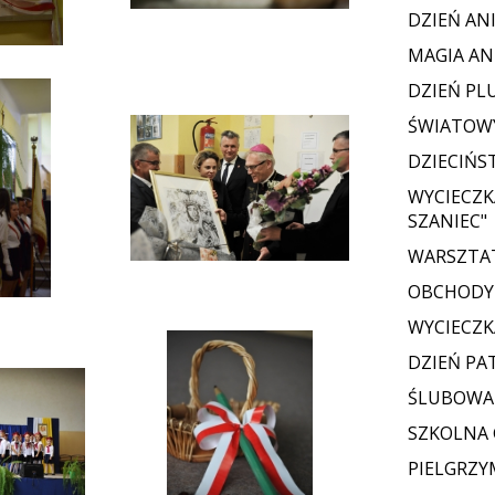
DZIEŃ AN
MAGIA AN
DZIEŃ PL
ŚWIATOWY
DZIECIŃS
WYCIECZK
SZANIEC"
WARSZTAT
OBCHODY 
WYCIECZK
DZIEŃ PA
ŚLUBOWAN
SZKOLNA
PIELGRZY