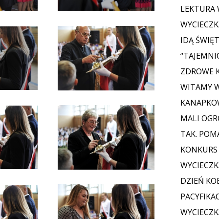
LEKTURA 
WYCIECZKA
IDĄ ŚWIĘ
“TAJEMNI
ZDROWE K
WITAMY 
KANAPKOW
MALI OGRO
TAK. POM
KONKURS
WYCIECZK
DZIEŃ KO
PACYFIKAC
WYCIECZKA