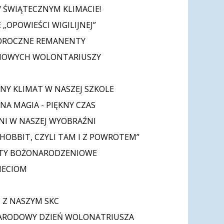
W ŚWIĄTECZNYM KLIMACIE!
 „OPOWIEŚCI WIGILIJNEJ”
ROCZNE REMANENTY
NOWYCH WOLONTARIUSZY
NY KLIMAT W NASZEJ SZKOLE
NA MAGIA - PIĘKNY CZAS
NI W NASZEJ WYOBRAŹNI
„HOBBIT, CZYLI TAM I Z POWROTEM”
TY BOŻONARODZENIOWE
ZIECIOM
I
I Z NASZYM SKC
ARODOWY DZIEŃ WOLONATRIUSZA