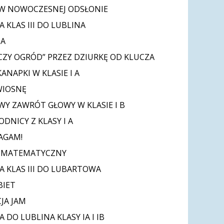
W NOWOCZESNEJ ODSŁONIE
 KLAS III DO LUBLINA
TA
CZY OGRÓD” PRZEZ DZIURKĘ OD KLUCZA
ANAPKI W KLASIE I A
WIOSNĘ
Y ZAWRÓT GŁOWY W KLASIE I B
DNICY Z KLASY I A
AGAM!
 MATEMATYCZNY
A KLAS III DO LUBARTOWA
BIET
JA JAM
 DO LUBLINA KLASY IA I IB