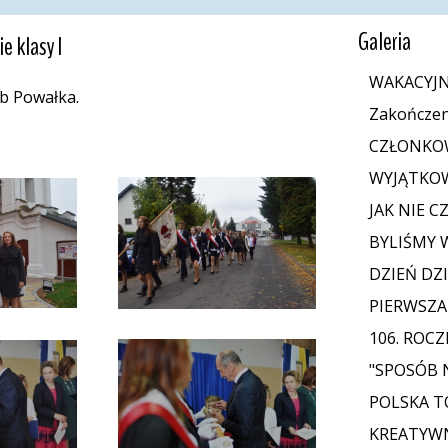
Galeria
 klasy I 
WAKACYJN
b Powałka.
Zakończen
CZŁONKOW
WYJĄTKOW
JAK NIE C
BYLIŚMY 
DZIEŃ DZ
PIERWSZA
106. ROCZ
"SPOSÓB 
POLSKA T
KREATYWN