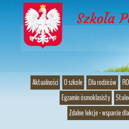
Szkoła 
Aktualności
O szkole
Dla rodziców
RO
Egzamin ósmoklasisty
Stulec
Zdalne lekcje - wsparcie dla