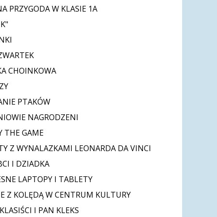
A PRZYGODA W KLASIE 1A
K"
NKI
CZWARTEK
KA CHOINKOWA
ZY
ANIE PTAKÓW
NIOWIE NAGRODZENI
AY THE GAME
Y Z WYNALAZKAMI LEONARDA DA VINCI
CI I DZIADKA
NE LAPTOPY I TABLETY
E Z KOLĘDĄ W CENTRUM KULTURY
LASIŚCI I PAN KLEKS