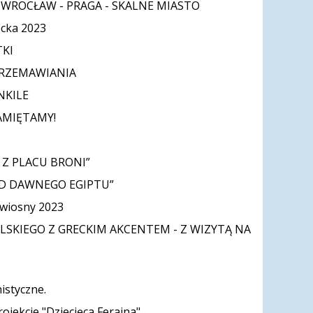
a WROCŁAW - PRAGA - SKALNE MIASTO
ecka 2023
KI
PRZEMAWIANIA
NKILE
AMIĘTAMY!
 Z PLACU BRONI”
ND DAWNEGO EGIPTU”
 wiosny 2023
OLSKIEGO Z GRECKIM AKCENTEM - Z WIZYTĄ NA
istyczne.
rojekcie "Dziecięca Ferajna"