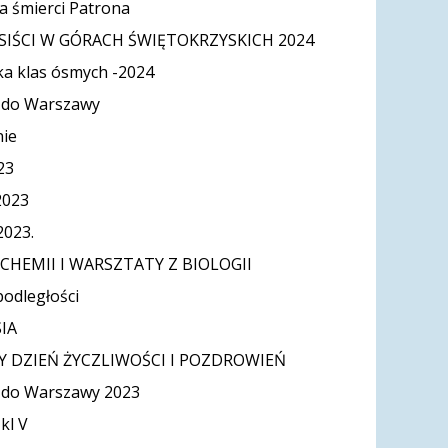
ca śmierci Patrona
SIŚCI W GÓRACH ŚWIĘTOKRZYSKICH 2024
ka klas ósmych -2024
 do Warszawy
ie
23
2023
2023.
CHEMII I WARSZTATY Z BIOLOGII
odległości
IA
 DZIEŃ ŻYCZLIWOŚCI I POZDROWIEŃ
 do Warszawy 2023
kl V