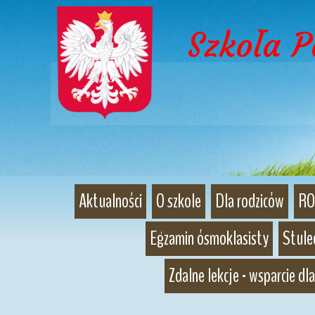
Szkoła 
Aktualności
O szkole
Dla rodziców
RO
Egzamin ósmoklasisty
Stulec
Zdalne lekcje - wsparcie dla