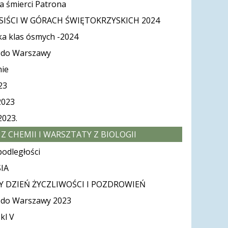
ca śmierci Patrona
SIŚCI W GÓRACH ŚWIĘTOKRZYSKICH 2024
ka klas ósmych -2024
 do Warszawy
ie
23
2023
2023.
Z CHEMII I WARSZTATY Z BIOLOGII
odległości
IA
 DZIEŃ ŻYCZLIWOŚCI I POZDROWIEŃ
 do Warszawy 2023
kl V