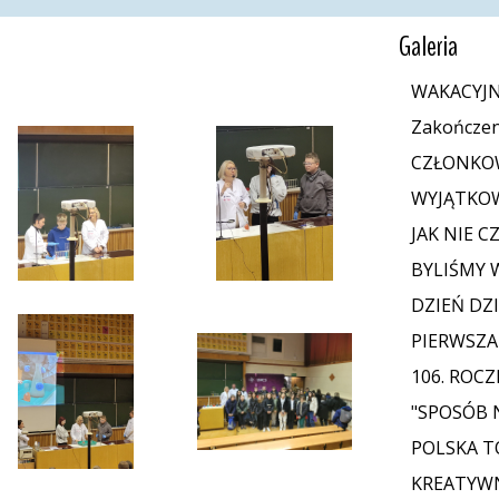
Galeria
WAKACYJN
Zakończen
CZŁONKOW
WYJĄTKOW
JAK NIE C
BYLIŚMY 
DZIEŃ DZ
PIERWSZA
106. ROCZ
"SPOSÓB 
POLSKA T
KREATYWN