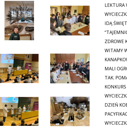
LEKTURA 
WYCIECZKA
IDĄ ŚWIĘ
“TAJEMNI
ZDROWE K
WITAMY 
KANAPKOW
MALI OGRO
TAK. POM
KONKURS
WYCIECZK
DZIEŃ KO
PACYFIKAC
WYCIECZKA