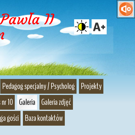
Pawła II 
m
Pedagog specjalny / Psycholog
Projekty
 nr 10
Galeria
Galeria zdjęć
ga gości
Baza kontaktów