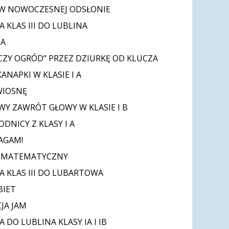
W NOWOCZESNEJ ODSŁONIE
 KLAS III DO LUBLINA
TA
CZY OGRÓD” PRZEZ DZIURKĘ OD KLUCZA
ANAPKI W KLASIE I A
WIOSNĘ
Y ZAWRÓT GŁOWY W KLASIE I B
DNICY Z KLASY I A
AGAM!
 MATEMATYCZNY
A KLAS III DO LUBARTOWA
BIET
JA JAM
 DO LUBLINA KLASY IA I IB