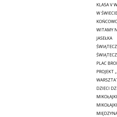
KLASA V 
W ŚWIECIE
KOŃCOWO
WITAMY 
JASEŁKA
ŚWIĄTECZ
ŚWIĄTECZ
PLAC BRO
PROJEKT 
WARSZTA
DZIECI D
MIKOŁAJK
MIKOŁAJK
MIĘDZYN