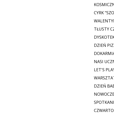
KOSMICZN
CYRK "SZO
WALENTY
TŁUSTY 
DYSKOTE
DZIEŃ PIZ
DOKARMI
NASI UCZ
LET'S PL
WARSZTAT
DZIEŃ BAB
NOWOCZES
SPOTKANI
CZWARTOK