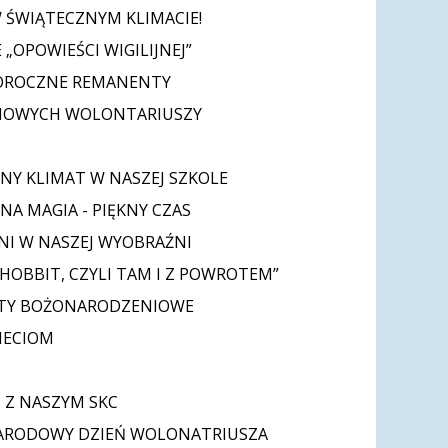
W ŚWIĄTECZNYM KLIMACIE!
 „OPOWIEŚCI WIGILIJNEJ”
ROCZNE REMANENTY
NOWYCH WOLONTARIUSZY
NY KLIMAT W NASZEJ SZKOLE
NA MAGIA - PIĘKNY CZAS
NI W NASZEJ WYOBRAŹNI
„HOBBIT, CZYLI TAM I Z POWROTEM”
TY BOŻONARODZENIOWE
ZIECIOM
I
I Z NASZYM SKC
ARODOWY DZIEŃ WOLONATRIUSZA