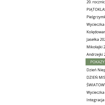
20. roczni
PIĄTOKLA
Pielgrzym
Wycieczka
Kolędowan
Jasełka 20
Mikołajki 
Andrzejki 
POKAZY 
Dzień Niep
DZIEŃ MIS
ŚWIATOWY
Wycieczka
Integracja 