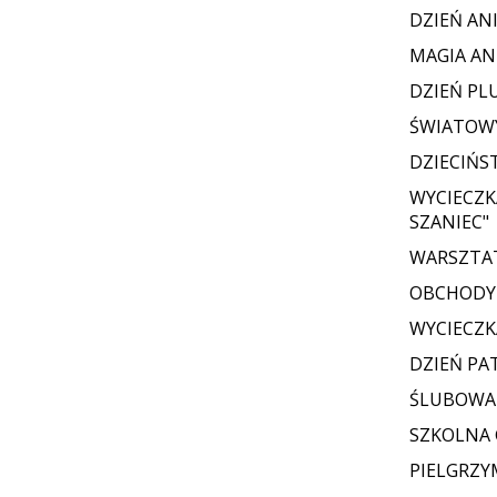
DZIEŃ AN
MAGIA AN
DZIEŃ PL
ŚWIATOWY
DZIECIŃS
WYCIECZK
SZANIEC"
WARSZTAT
OBCHODY 
WYCIECZK
DZIEŃ PA
ŚLUBOWAN
SZKOLNA
PIELGRZY