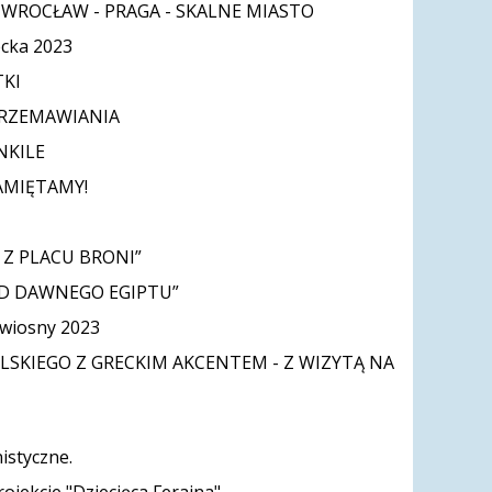
a WROCŁAW - PRAGA - SKALNE MIASTO
ecka 2023
KI
PRZEMAWIANIA
NKILE
AMIĘTAMY!
 Z PLACU BRONI”
ND DAWNEGO EGIPTU”
 wiosny 2023
OLSKIEGO Z GRECKIM AKCENTEM - Z WIZYTĄ NA
istyczne.