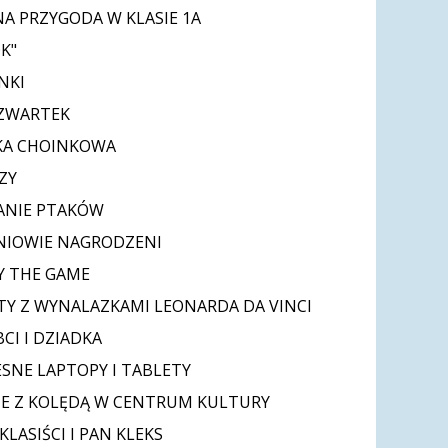
A PRZYGODA W KLASIE 1A
K"
NKI
CZWARTEK
KA CHOINKOWA
ZY
ANIE PTAKÓW
NIOWIE NAGRODZENI
AY THE GAME
Y Z WYNALAZKAMI LEONARDA DA VINCI
CI I DZIADKA
NE LAPTOPY I TABLETY
E Z KOLĘDĄ W CENTRUM KULTURY
LASIŚCI I PAN KLEKS