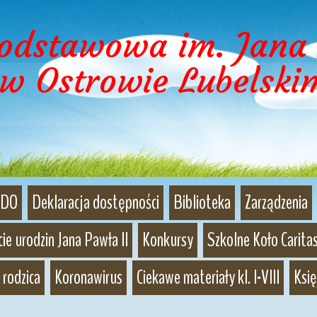
Podstawowa im. Jana 
w Ostrowie Lubelski
DO
Deklaracja dostępności
Biblioteka
Zarządzenia
ie urodzin Jana Pawła II
Konkursy
Szkolne Koło Caritas
 rodzica
Koronawirus
Ciekawe materiały kl. I-VIII
Księ