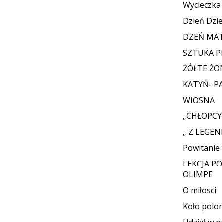
Wycieczk
Dzień Dzi
DZEŃ MAT
SZTUKA 
ŻÓŁTE ŻO
KATYŃ- P
WIOSNA
„CHŁOPCY
„ Z LEGE
Powitanie
LEKCJA P
OLIMPE
O miłosci
Koło polon