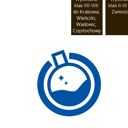
klas VII-VIII 
klas II-III 
do Krakowa, 
Zamośc
Wieliczki, 
Wadowic, 
Częstochowy