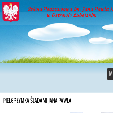
Szkoła Podstawowa im. Jana Pawła I
w Ostrowie Lubelskim
M
PIELGRZYMKA ŚLADAMI JANA PAWŁA II