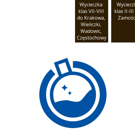
Wycieczka 
Wycieczk
klas VII-VIII 
klas II-III 
do Krakowa, 
Zamośc
Wieliczki, 
Wadowic, 
Częstochowy