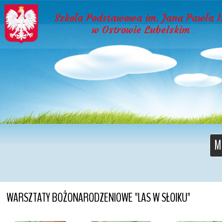
Szkoła Podstawowa im. Jana Pawła I
w Ostrowie Lubelskim
M
WARSZTATY BOŻONARODZENIOWE "LAS W SŁOIKU"