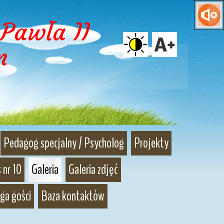
Pawła II 
m
Pedagog specjalny / Psycholog
Projekty
 nr 10
Galeria
Galeria zdjęć
ga gości
Baza kontaktów