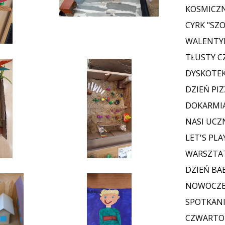
KOSMICZN
CYRK "SZO
WALENTY
TŁUSTY 
DYSKOTE
DZIEŃ PIZ
DOKARMI
NASI UCZ
LET'S PL
WARSZTAT
DZIEŃ BAB
NOWOCZES
SPOTKANI
CZWARTOK