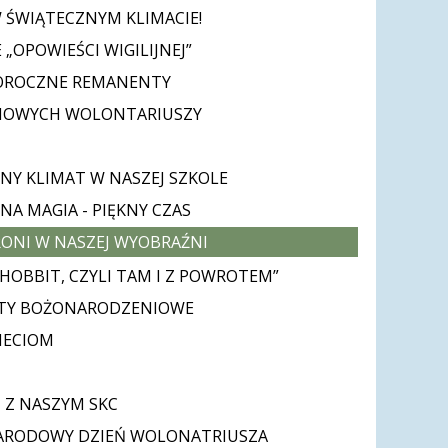
W ŚWIĄTECZNYM KLIMACIE!
 „OPOWIEŚCI WIGILIJNEJ”
ROCZNE REMANENTY
NOWYCH WOLONTARIUSZY
NY KLIMAT W NASZEJ SZKOLE
NA MAGIA - PIĘKNY CZAS
RONI W NASZEJ WYOBRAŹNI
„HOBBIT, CZYLI TAM I Z POWROTEM”
TY BOŻONARODZENIOWE
ZIECIOM
I
I Z NASZYM SKC
ARODOWY DZIEŃ WOLONATRIUSZA