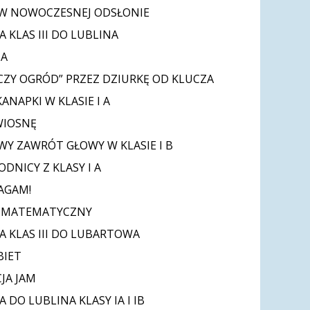
W NOWOCZESNEJ ODSŁONIE
 KLAS III DO LUBLINA
TA
CZY OGRÓD” PRZEZ DZIURKĘ OD KLUCZA
ANAPKI W KLASIE I A
WIOSNĘ
Y ZAWRÓT GŁOWY W KLASIE I B
DNICY Z KLASY I A
AGAM!
 MATEMATYCZNY
A KLAS III DO LUBARTOWA
BIET
JA JAM
 DO LUBLINA KLASY IA I IB