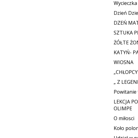
Wycieczk
Dzień Dzi
DZEŃ MAT
SZTUKA 
ŻÓŁTE ŻO
KATYŃ- P
WIOSNA
„CHŁOPCY
„ Z LEGE
Powitanie
LEKCJA P
OLIMPE
O miłosci
Koło polon