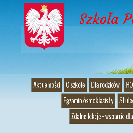
Szkoła 
Aktualności
O szkole
Dla rodziców
RO
Egzamin ósmoklasisty
Stulec
Zdalne lekcje - wsparcie dla