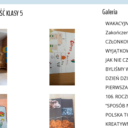
Galeria
ŚĆ KLASY 5
WAKACYJN
Zakończen
CZŁONKOW
WYJĄTKOW
JAK NIE C
BYLIŚMY 
DZIEŃ DZ
PIERWSZA
106. ROCZ
"SPOSÓB 
POLSKA T
KREATYWN