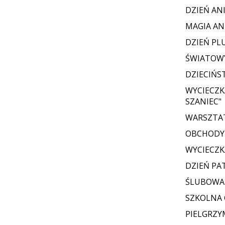
DZIEŃ AN
MAGIA AN
DZIEŃ PL
ŚWIATOWY
DZIECIŃS
WYCIECZK
SZANIEC"
WARSZTAT
OBCHODY 
WYCIECZK
DZIEŃ PA
ŚLUBOWAN
SZKOLNA
PIELGRZY