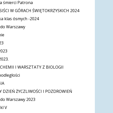
ca śmierci Patrona
SIŚCI W GÓRACH ŚWIĘTOKRZYSKICH 2024
ka klas ósmych -2024
 do Warszawy
ie
23
2023
2023.
CHEMII I WARSZTATY Z BIOLOGII
odległości
IA
 DZIEŃ ŻYCZLIWOŚCI I POZDROWIEŃ
 do Warszawy 2023
kl V