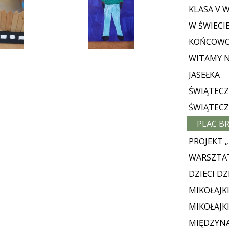
KLASA V 
W ŚWIECIE
KOŃCOWO
WITAMY 
JASEŁKA
ŚWIĄTECZ
ŚWIĄTECZ
PLAC B
PROJEKT 
WARSZTA
DZIECI D
MIKOŁAJK
MIKOŁAJK
MIĘDZYN