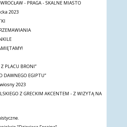
a WROCŁAW - PRAGA - SKALNE MIASTO
ecka 2023
KI
PRZEMAWIANIA
NKILE
AMIĘTAMY!
 Z PLACU BRONI”
ND DAWNEGO EGIPTU”
 wiosny 2023
OLSKIEGO Z GRECKIM AKCENTEM - Z WIZYTĄ NA
istyczne.