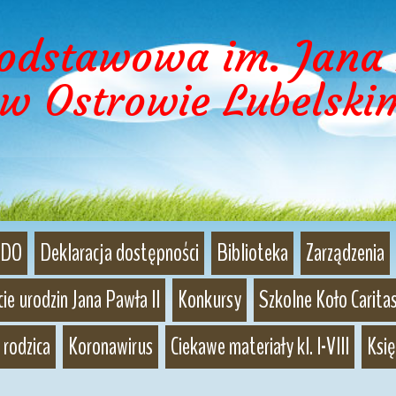
Podstawowa im. Jana 
w Ostrowie Lubelski
DO
Deklaracja dostępności
Biblioteka
Zarządzenia
ie urodzin Jana Pawła II
Konkursy
Szkolne Koło Caritas
 rodzica
Koronawirus
Ciekawe materiały kl. I-VIII
Księ