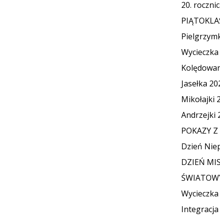
20. roczni
PIĄTOKLA
Pielgrzym
Wycieczka
Kolędowan
Jasełka 20
Mikołajki 
Andrzejki 
POKAZY Z 
Dzień Niep
DZIEŃ MIS
ŚWIATOWY
Wycieczka
Integracja 