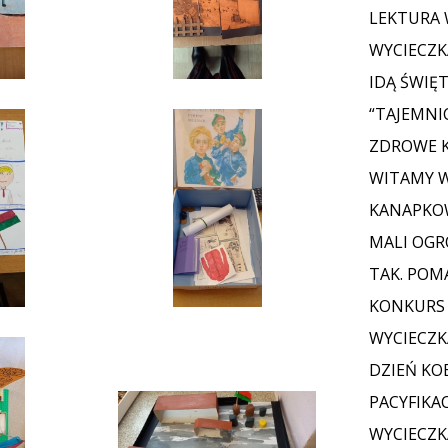
LEKTURA 
WYCIECZKA
IDĄ ŚWIĘ
“TAJEMNI
ZDROWE K
WITAMY 
KANAPKOW
MALI OGRO
TAK. POM
KONKURS
WYCIECZK
DZIEŃ KO
PACYFIKAC
WYCIECZKA