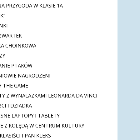
A PRZYGODA W KLASIE 1A
K"
NKI
CZWARTEK
KA CHOINKOWA
ZY
ANIE PTAKÓW
NIOWIE NAGRODZENI
AY THE GAME
Y Z WYNALAZKAMI LEONARDA DA VINCI
CI I DZIADKA
NE LAPTOPY I TABLETY
E Z KOLĘDĄ W CENTRUM KULTURY
LASIŚCI I PAN KLEKS